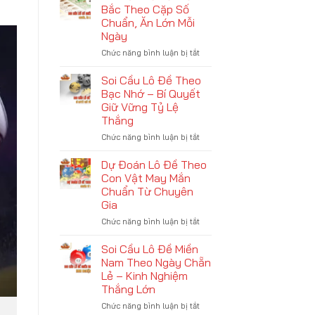
Cầu
Xiên
Bắc Theo Cặp Số
Lô
Tăng
Chuẩn, Ăn Lớn Mỗi
Đề
Tỷ
Ngày
5
Lệ
Số
Chức năng bình luận bị tắt
Trúng
ở
Chính
Thưởng
Soi
Xác,
Cầu
Soi Cầu Lô Đề Theo
May
Xổ
Bạc Nhớ – Bí Quyết
Mắn
Số
Giữ Vững Tỷ Lệ
Thắng
Miền
Thắng
Lớn
Bắc
Theo
Chức năng bình luận bị tắt
ở
Cặp
Soi
Số
Cầu
Dự Đoán Lô Đề Theo
Chuẩn,
Lô
Con Vật May Mắn
Ăn
Đề
Chuẩn Từ Chuyên
Lớn
Theo
Gia
Mỗi
Bạc
Ngày
Nhớ
Chức năng bình luận bị tắt
ở
–
Dự
Bí
Đoán
Soi Cầu Lô Đề Miền
Quyết
Lô
Nam Theo Ngày Chẵn
Giữ
Đề
Lẻ – Kinh Nghiệm
Vững
Theo
Thắng Lớn
Tỷ
Con
Lệ
Vật
Chức năng bình luận bị tắt
ở