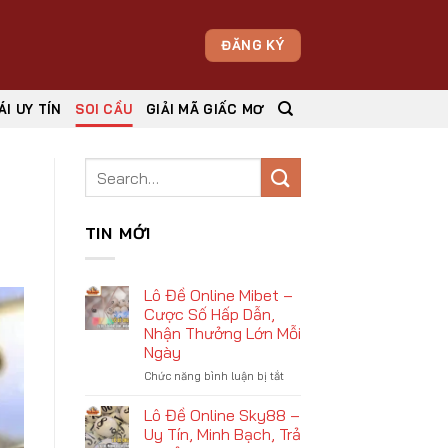
ĐĂNG KÝ
I UY TÍN
SOI CẦU
GIẢI MÃ GIẤC MƠ
TIN MỚI
Lô Đề Online Mibet –
Cược Số Hấp Dẫn,
Nhận Thưởng Lớn Mỗi
Ngày
Chức năng bình luận bị tắt
ở
Lô
Đề
Lô Đề Online Sky88 –
Online
Uy Tín, Minh Bạch, Trả
Mibet