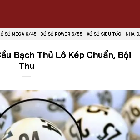
XỔ SỐ MEGA 6/45
XỔ SỐ POWER 6/55
XỔ SỐ SIÊU TỐC
NHÀ CÁ
Cầu Bạch Thủ Lô Kép Chuẩn, Bội
Thu