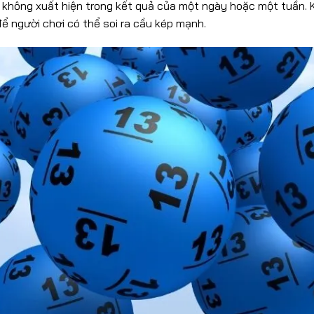
 không xuất hiện trong kết quả của một ngày hoặc một tuần. 
để người chơi có thể soi ra cầu kép mạnh.