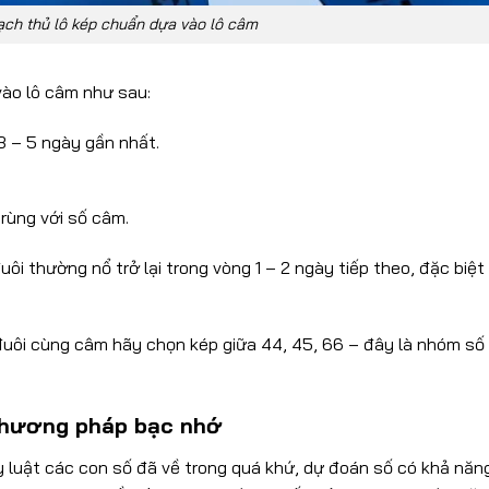
ạch thủ lô kép chuẩn dựa vào lô câm
vào lô câm như sau:
3 – 5 ngày gần nhất.
rùng với số câm.
ôi thường nổ trở lại trong vòng 1 – 2 ngày tiếp theo, đặc biệt
uôi cùng câm hãy chọn kép giữa 44, 45, 66 – đây là nhóm số
 phương pháp bạc nhớ
y luật các con số đã về trong quá khứ, dự đoán số có khả năn