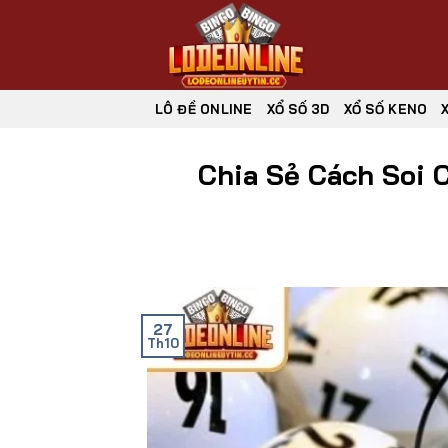
Bỏ
qua
nội
dung
LÔ ĐỀ ONLINE
XỔ SỐ 3D
XỔ SỐ KENO
Chia Sẻ Cách Soi 
27
Th10