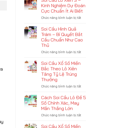
Số
Online
Kinh Nghiệm Dự Đoán
Học
Debet
Cực Chuẩn Ít Ai Biết
Hot
–
Chức năng bình luận bị tắt
Hit
ở
Thử
2025
Soi
Vận
Cầu
May,
Soi Cầu Hình Quả
Lô
Săn
Trám – Bí Quyết Bắt
Xiên
Thưởng
Cầu Chuẩn Như Cao
3
Không
Thủ
–
Giới
Kinh
Chức năng bình luận bị tắt
Hạn
ở
Nghiệm
Soi
Dự
Cầu
Soi Cầu Xổ Số Miền
Đoán
Hình
Bắc Theo Lô Xiên
ừa
Cực
Quả
Tăng Tỷ Lệ Trúng
Chuẩn
Trám
Thưởng
Ít
–
Ai
Bí
Chức năng bình luận bị tắt
ở
Biết
Quyết
Soi
Bắt
Cầu
Cách Soi Cầu Lô Đề 5
Cầu
Xổ
Số Chính Xác, May
Chuẩn
Số
Mắn Thắng Lớn
Như
Miền
Chức năng bình luận bị tắt
Cao
ở
Bắc
Thủ
Cách
Theo
ây
Soi
Lô
Soi Cầu Xổ Số Miền