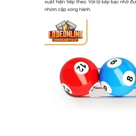
xuất hiện tiếp theo. Với lô kép bạc nhớ 
nhóm cặp xong hành.