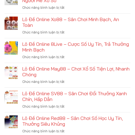
Người Mê Xổ Số
Fabet
Tín,
Hôm
Chức năng bình luận bị tắt
ở
Có
Trả
Nay
Lô
Đáng
Thưởng
Đề
Lô Đề Online Xo88 – Sân Chơi Minh Bạch, An
Tin
Minh
Online
Không?
Toàn
Bạch
Net88
Đánh
Chức năng bình luận bị tắt
ở
–
Giá
Lô
Điểm
Đầy
Đề
Lô Đề Online 8Live – Cược Số Uy Tín, Trả Thưởng
Đến
Đủ
Online
Đỉnh
Minh Bạch
Xo88
Cao
Chức năng bình luận bị tắt
ở
–
Cho
Lô
Sân
Người
Đề
Lô Đề Online May88 – Chơi Xổ Số Tiện Lợi, Nhanh
Chơi
Mê
Online
Minh
Chóng
Xổ
8Live
Bạch,
Số
Chức năng bình luận bị tắt
ở
–
An
Lô
Cược
Toàn
Đề
Lô Đề Online SV88 – Sân Chơi Đổi Thưởng Xanh
Số
Online
Uy
Chín, Hấp Dẫn
May88
Tín,
Chức năng bình luận bị tắt
ở
–
Trả
Lô
Chơi
Thưởng
Đề
Lô Đề Online Red88 – Sân Chơi Số Học Uy Tín,
Xổ
Minh
Online
Số
Thưởng Siêu Khủng
Bạch
SV88
Tiện
Chức năng bình luận bị tắt
ở
–
Lợi,