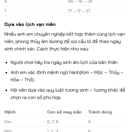
6
66 – 16 – 26
7
77 – 17 – 27
Dựa vào lịch vạn niên
Nhiều anh em chuyên nghiệp kết hợp thêm cùng lịch vạn
niên, phong thủy âm dương để soi cầu lô đề theo ngày
sinh chính xác. Cách thực hiện như sau:
Người chơi hãy tra ngày sinh âm lịch của bản thân.
Anh em xác định mệnh ngũ hành(Kim – Mộc – Thủy –
Hỏa – Thổ).
Hội viên dựa vào quy luật tương sinh – tương khắc để
chọn ra con số phù hợp.
Mệnh
Con số may mắn
Tránh dùng
Kim
6, 7, 8
9
Mộc
1, 2, 3
6