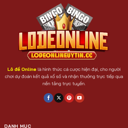
Lý
Bạch
Tưởng
Cho
Tín
Đồ
Xổ
Số
Lô đề Online
là hình thức cá cược hiện đại, cho người
chơi dự đoán kết quả xổ số và nhận thưởng trực tiếp qua
nền tảng trực tuyến.
DANH MỤC