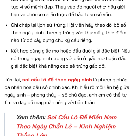
tục vì số mệnh đẹp. Thay vào đó người chơi hãy giới
hạn và chơi có chiến lược để bảo toàn số vốn.
Ghi chép lại lịch sử trúng: Hội viên hãy theo dõi bộ số
theo ngày sinh thường trúng vào thứ mấy, thời điểm
nào từ đó xây dựng chu kỳ cầu riêng.
Kết hợp cùng giấc mơ hoặc đầu đuôi giải đặc biệt: Nếu
số trong ngày sinh trùng với cầu ở giấc mơ hoặc đầu
giải đặc biệt khả năng cao sẽ trúng gấp đôi.
Tóm lại,
soi cầu lô đề theo ngày sinh
là phương pháp
cá nhân hóa cầu số chính xác. Khi hiểu rõ mối liên hệ giữa
ngày sinh – phong thủy – số chủ đạo, anh em có thể tự
tìm ra dãy số may mắn riêng với bản thân.
Xem thêm:
Soi Cầu Lô Đề Miền Nam
Theo Ngày Chẵn Lẻ – Kinh Nghiệm
Thắng Lớn