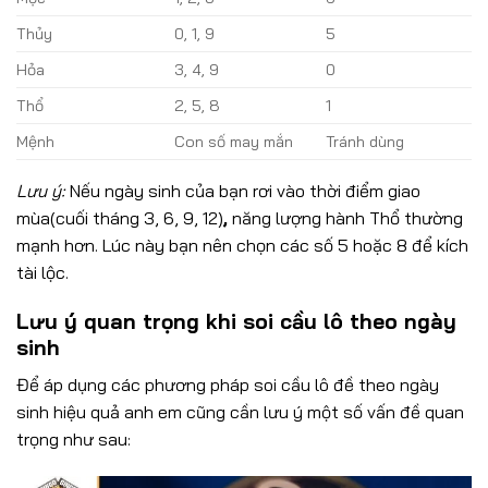
Thủy
0, 1, 9
5
Hỏa
3, 4, 9
0
Thổ
2, 5, 8
1
Mệnh
Con số may mắn
Tránh dùng
Lưu ý:
Nếu ngày sinh của bạn rơi vào thời điểm giao
mùa(cuối tháng 3, 6, 9, 12)
,
năng lượng hành Thổ thường
mạnh hơn. Lúc này bạn nên chọn các số 5 hoặc 8 để kích
tài lộc.
Lưu ý quan trọng khi soi cầu lô theo ngày
sinh
Để áp dụng các phương pháp soi cầu lô đề theo ngày
sinh hiệu quả anh em cũng cần lưu ý một số vấn đề quan
trọng như sau: