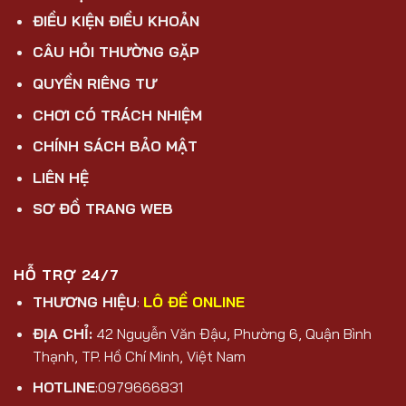
ĐIỀU KIỆN ĐIỀU KHOẢN
CÂU HỎI THƯỜNG GẶP
QUYỀN RIÊNG TƯ
CHƠI CÓ TRÁCH NHIỆM
CHÍNH SÁCH BẢO MẬT
LIÊN HỆ
SƠ ĐỒ TRANG WEB
HỖ TRỢ 24/7
THƯƠNG HIỆU
:
LÔ ĐỀ ONLINE
ĐỊA CHỈ:
42 Nguyễn Văn Đậu, Phường 6, Quận Bình
Thạnh, TP. Hồ Chí Minh, Việt Nam
HOTLINE
:0979666831