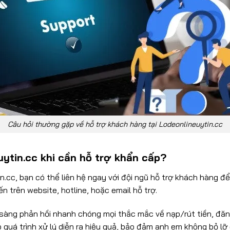
Câu hỏi thường gặp về hỗ trợ khách hàng tại Lodeonlineuytin.cc
uytin.cc khi cần hỗ trợ khẩn cấp?
n.cc, bạn có thể liên hệ ngay với đội ngũ hỗ trợ khách hàng đ
n trên website, hotline, hoặc email hỗ trợ.
sàng phản hồi nhanh chóng mọi thắc mắc về nạp/rút tiền, đăn
p quá trình xử lý diễn ra hiệu quả, bảo đảm anh em không bỏ l