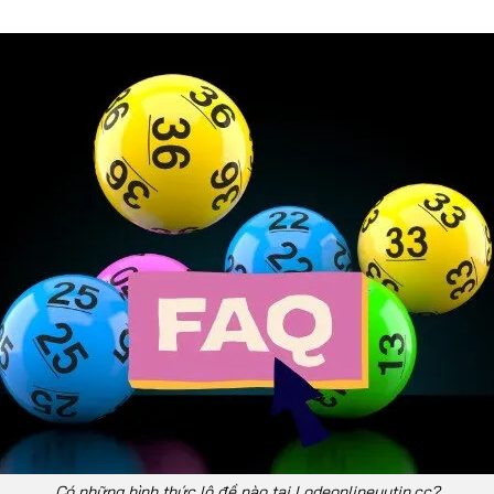
Có những hình thức lô đề nào tại Lodeonlineuytin.cc?