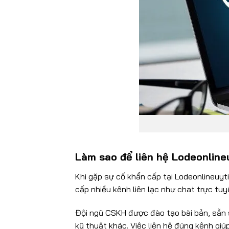
Làm sao để liên hệ Lodeonline
Khi gặp sự cố khẩn cấp tại Lodeonlineuyti
cấp nhiều kênh liên lạc như chat trực tuyế
Đội ngũ CSKH được đào tạo bài bản, sẵn 
kỹ thuật khác. Việc liên hệ đúng kênh giú