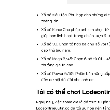
Xổ số siêu tốc: Phù hợp cho những ai t
thắng lớn.
Xổ số Keno: Cho phép anh em chọn từ 1
giúp bạn linh hoạt trong chiến lược & 
Xổ số 3D: Chọn tổ hợp ba chữ số với t
cao thủ lâu năm.
Xổ số Mega 6/45: Chọn 6 số từ 01 – 45 vơ
thưởng giá trị cao.
Xổ số Power 6/55: Phiên bản nâng cấp 
đến cơ hội đổi đời cho anh em.
Tôi có thể chơi Lodeonli
Ngày nay, việc tham gia lô đề trực tuyế
Lodeonlineuytin.cc đã tối ưu hóa nền tản