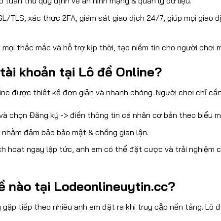
 tuân thủ quy định về an ninh mạng & quản lý dữ liệu.
L/TLS, xác thực 2FA, giám sát giao dịch 24/7, giúp mọi giao 
mọi thắc mắc và hỗ trợ kịp thời, tạo niềm tin cho người chơi m
ài khoản tại Lô đề Online?
line được thiết kế đơn giản và nhanh chóng. Người chơi chỉ cần 
và chọn Đăng ký -> điền thông tin cá nhân cơ bản theo biểu mâ
t, nhằm đảm bảo bảo mật & chống gian lận.
ch hoạt ngay lập tức, anh em có thể đặt cược và trải nghiệm cá
ề nào tại Lodeonlineuytin.cc?
̀ng gặp tiếp theo nhiêu anh em đặt ra khi truy cập nền tảng. Lô