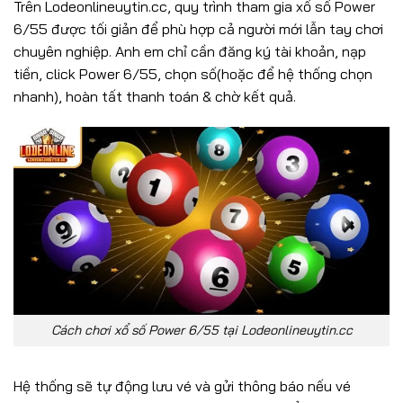
Trên Lodeonlineuytin.cc, quy trình tham gia xổ số Power
6/55 được tối giản để phù hợp cả người mới lẫn tay chơi
chuyên nghiệp. Anh em chỉ cần đăng ký tài khoản, nạp
tiền, click Power 6/55, chọn số(hoặc để hệ thống chọn
nhanh), hoàn tất thanh toán & chờ kết quả.
Cách chơi xổ số Power 6/55 tại Lodeonlineuytin.cc
Hệ thống sẽ tự động lưu vé và gửi thông báo nếu vé