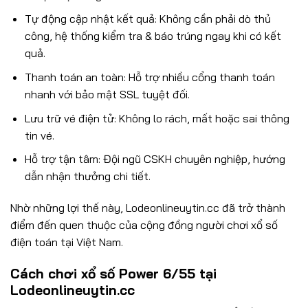
Tự động cập nhật kết quả: Không cần phải dò thủ
công, hệ thống kiểm tra & báo trúng ngay khi có kết
quả.
Thanh toán an toàn: Hỗ trợ nhiều cổng thanh toán
nhanh với bảo mật SSL tuyệt đối.
Lưu trữ vé điện tử: Không lo rách, mất hoặc sai thông
tin vé.
Hỗ trợ tận tâm: Đội ngũ CSKH chuyên nghiệp, hướng
dẫn nhận thưởng chi tiết.
Nhờ những lợi thế này, Lodeonlineuytin.cc đã trở thành
điểm đến quen thuộc của cộng đồng người chơi xổ số
điện toán tại Việt Nam.
Cách chơi xổ số Power 6/55 tại
Lodeonlineuytin.cc