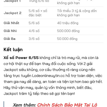
Jackpot 1
Trúng 6/6 số
không giới hạn
5/6 số + số
Tối thiểu 3 tỷ & cộng dồn
Jackpot 2
đặc biệt
không giới hạn
Giải Nhất
5/6 số
40 triệu đồng
Giải Nhì
4/6 số
500.000 đồng
Giải Ba
3/6 số
50.000 đồng
Kết luận
Xổ số Power 6/55
không chỉ là trò may rủi, mà còn là
cơ hội thật sự để bạn thay đổi cuộc sống. Với 2 giải
Jackpot siêu khủng, cơ cấu thưởng rõ ràng cùng nền
tảng trực tuyến Lodeonlineuytin.cc hỗ trợ toàn diện, việc
tham gia nay dễ dàng, an toàn và tiện lợi hơn bao giờ hết.
Hãy thử vận may, quản lý vốn thông minh, biết đâu,
Jackpot trăm tỷ tiếp theo sẽ gọi tên bạn!
Xem thêm:
Chính Sách Bảo Mật Tại Lô