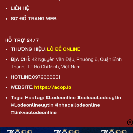
LIÊN HỆ
SƠ ĐỒ TRANG WEB
HỖ TRỢ 24/7
THƯƠNG HIỆU
:
LÔ ĐỀ ONLINE
ĐỊA CHỈ:
42 Nguyễn Văn Đậu, Phường 6, Quận Bình
Thạnh, TP. Hồ Chí Minh, Việt Nam
HOTLINE
:0979666831
WEBSITE
:
https://acop.io
Tags: Hastag: #Lodeonline #soicauLodeuytin
#Lodeonlineuytin #nhacailodeonline
#linkvaolodeonline