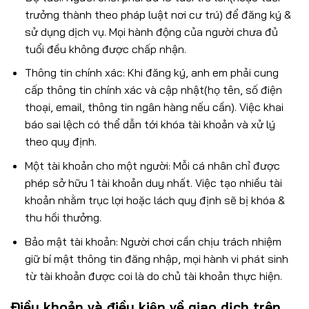
trưởng thành theo pháp luật nơi cư trú) để đăng ký &
sử dụng dịch vụ. Mọi hành động của người chưa đủ
tuổi đều không được chấp nhận.
Thông tin chính xác: Khi đăng ký, anh em phải cung
cấp thông tin chính xác và cập nhật(họ tên, số điện
thoại, email, thông tin ngân hàng nếu cần). Việc khai
báo sai lệch có thể dẫn tới khóa tài khoản và xử lý
theo quy định.
Một tài khoản cho một người: Mỗi cá nhân chỉ được
phép sở hữu 1 tài khoản duy nhất. Việc tạo nhiều tài
khoản nhằm trục lợi hoặc lách quy định sẽ bị khóa &
thu hồi thưởng.
Bảo mật tài khoản: Người chơi cần chịu trách nhiệm
giữ bí mật thông tin đăng nhập, mọi hành vi phát sinh
từ tài khoản được coi là do chủ tài khoản thực hiện.
Điều khoản và điều kiện về giao dịch trên