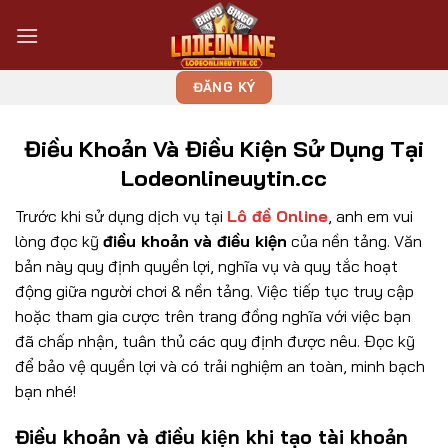
Bỏ
qua
nội
dung
ĐĂNG KÝ
Điều Khoản Và Điều Kiện Sử Dụng Tại
Lodeonlineuytin.cc
Trước khi sử dụng dịch vụ tại
Lô đề Online
, anh em vui
lòng đọc kỹ
điều khoản và điều kiện
của nền tảng. Văn
bản này quy định quyền lợi, nghĩa vụ và quy tắc hoạt
động giữa người chơi & nền tảng. Việc tiếp tục truy cập
hoặc tham gia cược trên trang đồng nghĩa với việc bạn
đã chấp nhận, tuân thủ các quy định được nêu. Đọc kỹ
để bảo vệ quyền lợi và có trải nghiệm an toàn, minh bạch
bạn nhé!
Điều khoản và điều kiện khi tạo tài khoản