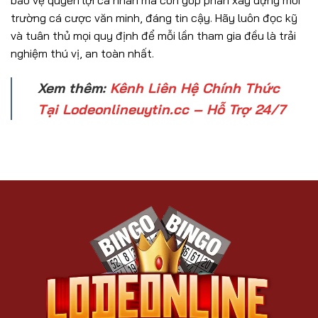
bảo vệ quyền lợi cá nhân mà còn góp phần xây dựng môi
trường cá cược văn minh, đáng tin cậy. Hãy luôn đọc kỹ
và tuân thủ mọi quy định để mỗi lần tham gia đều là trải
nghiệm thú vị, an toàn nhất.
Xem thêm:
Kênh Liên Hệ Chính Thức
Tại Lodeonlineuytin.cc – Hỗ Trợ 24/7