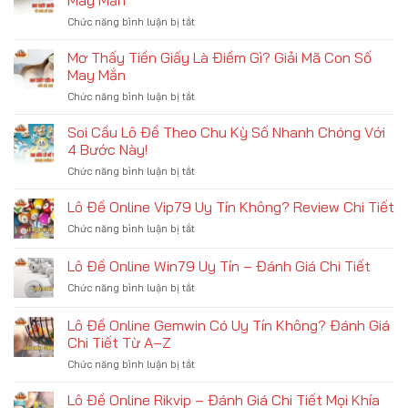
May Mắn
Mơ
Con
Nghĩ?
Chức năng bình luận bị tắt
ở
Thấy
Số
Mơ
Người
Báo
Thấy
Mơ Thấy Tiền Giấy Là Điềm Gì? Giải Mã Con Số
Chết
Hiệu
Nước
Sống
May Mắn
May
Lũ
Lại
Mắn
Chức năng bình luận bị tắt
ở
Ngập
Đánh
Mơ
Nhà
Số
Thấy
Soi Cầu Lô Đề Theo Chu Kỳ Số Nhanh Chóng Với
Và
Nào
Tiền
Con
4 Bước Này!
Chuẩn
Giấy
Số
Xác
Chức năng bình luận bị tắt
ở
Là
Báo
Soi
Điềm
Hiệu
Cầu
Lô Đề Online Vip79 Uy Tín Không? Review Chi Tiết
Gì?
May
Lô
Giải
Mắn
Chức năng bình luận bị tắt
ở
Đề
Mã
Lô
Theo
Con
Đề
Lô Đề Online Win79 Uy Tín – Đánh Giá Chi Tiết
Chu
Số
Online
Kỳ
May
Chức năng bình luận bị tắt
ở
Vip79
Số
Mắn
Lô
Uy
Nhanh
Đề
Tín
Lô Đề Online Gemwin Có Uy Tín Không? Đánh Giá
Chóng
Online
Không?
Chi Tiết Từ A–Z
Với
Win79
Review
4
Chức năng bình luận bị tắt
ở
Uy
Chi
Bước
Lô
Tín
Tiết
Này!
Đề
–
Lô Đề Online Rikvip – Đánh Giá Chi Tiết Mọi Khía