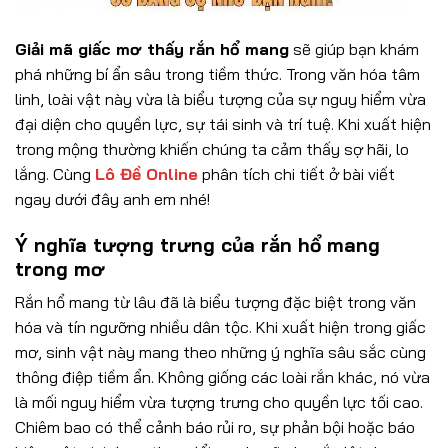
Giải mã giấc mơ thấy rắn hổ mang
sẽ giúp bạn khám
phá những bí ẩn sâu trong tiềm thức. Trong văn hóa tâm
linh, loài vật này vừa là biểu tượng của sự nguy hiểm vừa
đại diện cho quyền lực, sự tái sinh và trí tuệ. Khi xuất hiện
trong mộng thường khiến chúng ta cảm thấy sợ hãi, lo
lắng. Cùng
Lô Đề Online
phân tích chi tiết ở bài viết
ngay dưới đây anh em nhé!
Ý nghĩa tượng trưng của rắn hổ mang
trong mơ
Rắn hổ mang từ lâu đã là biểu tượng đặc biệt trong văn
hóa và tín ngưỡng nhiều dân tộc. Khi xuất hiện trong giấc
mơ, sinh vật này mang theo những ý nghĩa sâu sắc cùng
thông điệp tiềm ẩn. Không giống các loài rắn khác, nó vừa
là mối nguy hiểm vừa tượng trưng cho quyền lực tối cao.
Chiêm bao có thể cảnh báo rủi ro, sự phản bội hoặc báo