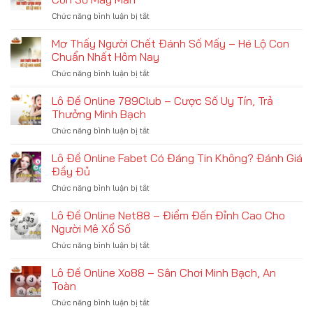
Đánh
–
May?
Chức năng bình luận bị tắt
ở
Số
Biến
Mơ
Mấy
Cố
Thấy
Mơ Thấy Người Chết Đánh Số Mấy – Hé Lộ Con
Để
Hay
Lượm
Trúng
Chuẩn Nhất Hôm Nay
Cơ
Được
Lớn
Hội
Chức năng bình luận bị tắt
ở
Vàng
Hôm
Đổi
Mơ
Đánh
Nay?
Đời
Thấy
Lô Đề Online 789Club – Cược Số Uy Tín, Trả
Số
Xem
Người
Mấy
Thưởng Minh Bạch
Ngay!
Chết
–
Chức năng bình luận bị tắt
ở
Đánh
Hé
Lô
Số
Lộ
Đề
Lô Đề Online Fabet Có Đáng Tin Không? Đánh Giá
Mấy
Con
Online
–
Đầy Đủ
Số
789Club
Hé
May
Chức năng bình luận bị tắt
ở
–
Lộ
Mắn
Lô
Cược
Con
Đề
Lô Đề Online Net88 – Điểm Đến Đỉnh Cao Cho
Số
Chuẩn
Online
Uy
Người Mê Xổ Số
Nhất
Fabet
Tín,
Hôm
Chức năng bình luận bị tắt
ở
Có
Trả
Nay
Lô
Đáng
Thưởng
Đề
Lô Đề Online Xo88 – Sân Chơi Minh Bạch, An
Tin
Minh
Online
Không?
Toàn
Bạch
Net88
Đánh
Chức năng bình luận bị tắt
ở
–
Giá