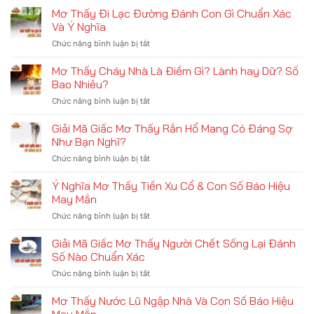
Trên
Đậm
Quyết
Thấy
Mơ Thấy Đi Lạc Đường Đánh Con Gì Chuẩn Xác
Cao
Bị
–
Và Ý Nghĩa
Chó
Bí
Chức năng bình luận bị tắt
ở
Cắn
Mật
Mơ
Vào
Ẩn
Thấy
Mơ Thấy Cháy Nhà Là Điềm Gì? Lành hay Dữ? Số
Tay
Chứa
Đi
–
Bao Nhiêu?
Đằng
Lạc
Giải
Sau
Chức năng bình luận bị tắt
ở
Đường
Mã
Mơ
Đánh
Ý
Thấy
Giải Mã Giấc Mơ Thấy Rắn Hổ Mang Có Đáng Sợ
Con
Nghĩa,
Cháy
Gì
Như Bạn Nghĩ?
Con
Nhà
Chuẩn
Số
Chức năng bình luận bị tắt
ở
Là
Xác
Tài
Giải
Điềm
Và
Lộc
Mã
Ý Nghĩa Mơ Thấy Tiền Xu Cổ & Con Số Báo Hiệu
Gì?
Ý
Giấc
Lành
May Mắn
Nghĩa
Mơ
hay
Chức năng bình luận bị tắt
ở
Thấy
Dữ?
Ý
Rắn
Số
Nghĩa
Giải Mã Giấc Mơ Thấy Người Chết Sống Lại Đánh
Hổ
Bao
Mơ
Mang
Số Nào Chuẩn Xác
Nhiêu?
Thấy
Có
Chức năng bình luận bị tắt
ở
Tiền
Đáng
Giải
Xu
Sợ
Mã
Mơ Thấy Nước Lũ Ngập Nhà Và Con Số Báo Hiệu
Cổ
Như
Giấc
&
Bạn