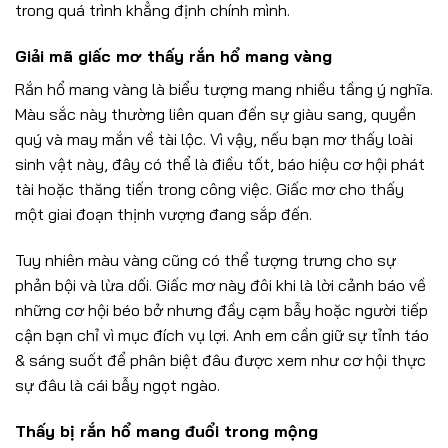
trong quá trình khẳng định chính mình.
Giải mã giấc mơ thấy rắn hổ mang vàng
Rắn hổ mang vàng là biểu tượng mang nhiều tầng ý nghĩa.
Màu sắc này thường liên quan đến sự giàu sang, quyền
quý và may mắn về tài lộc. Vì vậy, nếu bạn mơ thấy loài
sinh vật này, đây có thể là điều tốt, báo hiệu cơ hội phát
tài hoặc thăng tiến trong công việc. Giấc mơ cho thấy
một giai đoạn thịnh vượng đang sắp đến.
Tuy nhiên màu vàng cũng có thể tượng trưng cho sự
phản bội và lừa dối. Giấc mơ này đôi khi là lời cảnh báo về
những cơ hội béo bở nhưng đầy cạm bẫy hoặc người tiếp
cận bạn chỉ vì mục đích vụ lợi. Anh em cần giữ sự tỉnh táo
& sáng suốt để phân biệt đâu được xem như cơ hội thực
sự đâu là cái bẫy ngọt ngào.
Thấy bị rắn hổ mang đuổi trong mộng