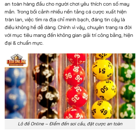
an toàn hàng đầu cho người chơi yêu thích con số may
mắn. Trong bối cảnh nhiều nền tảng cá cược xuất hiện
tràn lan, việc tìm ra địa chỉ minh bạch, đáng tin cậy là
điều không hề dễ dàng. Chính vì vậy, chuyên trang ra đời
với mục tiêu mang đến không gian giải trí công bằng, hiện
đại & chuẩn mực.
Lô đề Online – Điểm đến soi cầu, đặt cược an toàn