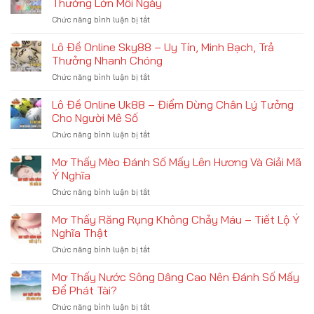
Thưởng Lớn Mỗi Ngày
Chức năng bình luận bị tắt
ở
Lô
Đề
Lô Đề Online Sky88 – Uy Tín, Minh Bạch, Trả
Online
Thưởng Nhanh Chóng
Mibet
Chức năng bình luận bị tắt
ở
–
Lô
Cược
Đề
Lô Đề Online Uk88 – Điểm Dừng Chân Lý Tưởng
Số
Online
Hấp
Cho Người Mê Số
Sky88
Dẫn,
Chức năng bình luận bị tắt
ở
–
Nhận
Lô
Uy
Thưởng
Đề
Mơ Thấy Mèo Đánh Số Mấy Lên Hương Và Giải Mã
Tín,
Lớn
Online
Minh
Ý Nghĩa
Mỗi
Uk88
Bạch,
Ngày
Chức năng bình luận bị tắt
ở
–
Trả
Mơ
Điểm
Thưởng
Thấy
Mơ Thấy Răng Rụng Không Chảy Máu – Tiết Lộ Ý
Dừng
Nhanh
Mèo
Chân
Nghĩa Thật
Chóng
Đánh
Lý
Chức năng bình luận bị tắt
ở
Số
Tưởng
Mơ
Mấy
Cho
Thấy
Mơ Thấy Nước Sông Dâng Cao Nên Đánh Số Mấy
Lên
Người
Răng
Hương
Để Phát Tài?
Mê
Rụng
Và
Số
Chức năng bình luận bị tắt
ở
Không
Giải