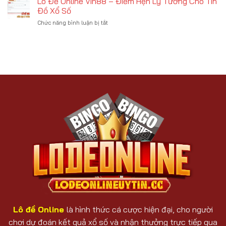
Lô Đề Online Vin88 – Điểm Hẹn Lý Tưởng Cho Tín
Tiết
Online
Chi
Đồ Xổ Số
Từ
Sin88
Tiết
A–
Chức năng bình luận bị tắt
ở
–
Mọi
Z
Lô
Chơi
Khía
Đề
Game
Cạnh
Online
Uy
Từ
Vin88
Tín,
A
–
Trả
Đến
Điểm
Thưởng
Z
Hẹn
Minh
Lý
Bạch
Tưởng
Cho
Tín
Đồ
Xổ
Số
Lô đề Online
là hình thức cá cược hiện đại, cho người
chơi dự đoán kết quả xổ số và nhận thưởng trực tiếp qua