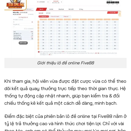
Giới thiệu lô đề online Five88
Khi tham gia, hội viên vừa được đặt cược vừa có thể theo
dõi kết quả quay thưởng trực tiếp theo thời gian thực. Hệ
thống tự động cập nhật nhanh, giúp bạn kiểm tra & đối
chiếu thống kê kết quả một cách dễ dàng, minh bạch.
Điểm đặc biệt của phiên bản lô đề online tại Five88 nằm ở
tỷ lệ trả thưởng cao và hình thức chơi tiện lợi. Chỉ với vài
thao tác, anh em có thể thử vận may mọi lúc mọi nơi, bên