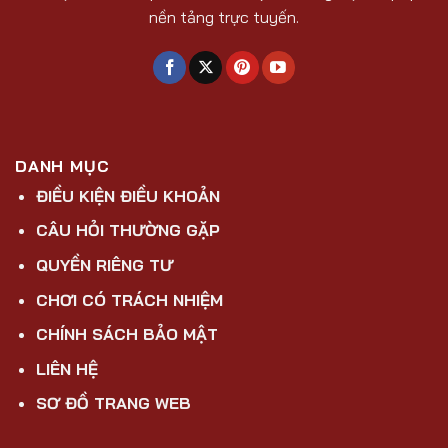
nền tảng trực tuyến.
DANH MỤC
ĐIỀU KIỆN ĐIỀU KHOẢN
CÂU HỎI THƯỜNG GẶP
QUYỀN RIÊNG TƯ
CHƠI CÓ TRÁCH NHIỆM
CHÍNH SÁCH BẢO MẬT
LIÊN HỆ
SƠ ĐỒ TRANG WEB