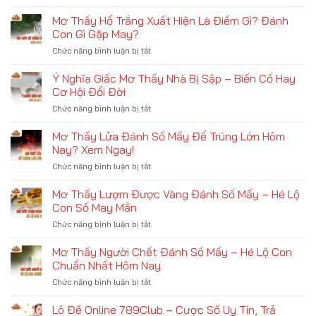
Mơ
Chảy
Mã
Thấy
Mơ Thấy Hổ Trắng Xuất Hiện Là Điềm Gì? Đánh
Máu
Ý
Nước
–
Con Gì Gặp May?
Nghĩa
Sông
Tiết
Chức năng bình luận bị tắt
ở
Dâng
Lộ
Mơ
Cao
Ý
Thấy
Ý Nghĩa Giấc Mơ Thấy Nhà Bị Sập – Biến Cố Hay
Nên
Nghĩa
Hổ
Đánh
Cơ Hội Đổi Đời
Thật
Trắng
Số
Chức năng bình luận bị tắt
ở
Xuất
Mấy
Ý
Hiện
Để
Nghĩa
Mơ Thấy Lửa Đánh Số Mấy Để Trúng Lớn Hôm
Là
Phát
Giấc
Điềm
Nay? Xem Ngay!
Tài?
Mơ
Gì?
Chức năng bình luận bị tắt
ở
Thấy
Đánh
Mơ
Nhà
Con
Thấy
Mơ Thấy Lượm Được Vàng Đánh Số Mấy – Hé Lộ
Bị
Gì
Lửa
Sập
Con Số May Mắn
Gặp
Đánh
–
May?
Chức năng bình luận bị tắt
ở
Số
Biến
Mơ
Mấy
Cố
Thấy
Mơ Thấy Người Chết Đánh Số Mấy – Hé Lộ Con
Để
Hay
Lượm
Trúng
Chuẩn Nhất Hôm Nay
Cơ
Được
Lớn
Hội
Chức năng bình luận bị tắt
ở
Vàng
Hôm
Đổi
Mơ
Đánh
Nay?
Đời
Thấy
Lô Đề Online 789Club – Cược Số Uy Tín, Trả
Số
Xem