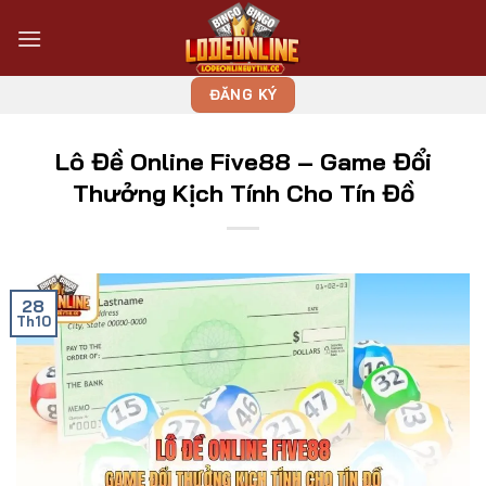
Bỏ
qua
nội
dung
ĐĂNG KÝ
Lô Đề Online Five88 – Game Đổi
Thưởng Kịch Tính Cho Tín Đồ
28
Th10